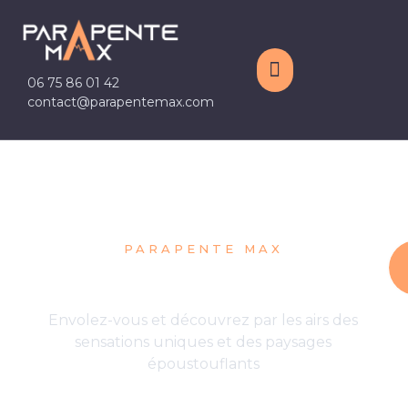
06 75 86 01 42
contact@parapentemax.com
PARAPENTE MAX
La magie du parapente
Envolez-vous et découvrez par les airs des
sensations uniques et des paysages
époustouflants